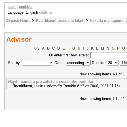
Login
|
cookies
Language: English
čeština
DSpace Home
Kvalifikační práce dle fakult
Fakulta management
Advisor
0-9
A
B
C
D
E
F
G
H
I
J
K
L
M
N
O
P
Q
Or enter first few letters:
Sort by:
Order:
Results:
Now showing items 1-1 of 1
Návrh manuálu pro založení sociálního podniku
Řezníčková, Lucie
(
Univerzita Tomáše Bati ve Zlíně
,
2021-01-15
)
Now showing items 1-1 of 1