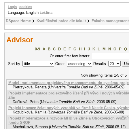
Login
|
cookies
Language: English
čeština
DSpace Home
Kvalifikační práce dle fakult
Fakulta management
Advisor
0-9
A
B
C
D
E
F
G
H
I
J
K
L
M
N
O
P
Q
Or enter first few letters:
Sort by:
Order:
Results:
Now showing items 1-5 of 5
Model implementace projektového managementu do systému proje
Pietrzyková, Renata
(
Univerzita Tomáše Bati ve Zlíně
,
2006-05-09
)
Projekt implementace projektového řízení při vývoji nových výrob
Zlín
Daňková, Petra
(
Univerzita Tomáše Bati ve Zlíně
,
2006-05-09
)
Projekt inovace želatinových výrobků ve firmě Nestlé Česko, výrob
Kozubíková, Kamila
(
Univerzita Tomáše Bati ve Zlíně
,
2006-05-09
)
Projekt modernizace a rozvoje MHD ve Zlíně a Otrokovicích využit
fondu SROP
Machálková, Simona
(
Univerzita Tomáše Bati ve Zlíně
,
2006-05-12
)