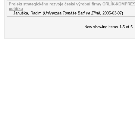
Projekt strategického rozvoje české výrobní firmy ORLÍK-KOMPRES
politiku
Januška, Radim
(
Univerzita Tomáše Bati ve Zlíně
,
2005-03-07
)
Now showing items 1-5 of 5