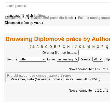
Login
|
cookies
Language: English
čeština
DSpace Home
Kvalifikační práce dle fakult
Fakulta management
Diplomové práce by Author
Browsing Diplomové práce by Author 
0-9
A
B
C
D
E
F
G
H
I
J
K
L
M
N
O
P
Q
Or enter first few letters:
Sort by:
Order:
Results:
Now showing items 1-1 of 1
Projekt na obnovu činnosti zámku Bzenec
Valíčková, Iveta
(
Univerzita Tomáše Bati ve Zlíně
,
2016-12-15
)
Now showing items 1-1 of 1