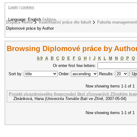
Login
|
cookies
Language: English
čeština
DSpace Home
Kvalifikační práce dle fakult
Fakulta management
Diplomové práce by Author
Browsing Diplomové práce by Autho
0-9
A
B
C
D
E
F
G
H
I
J
K
L
M
N
O
P
Q
Or enter first few letters:
Sort by:
Order:
Results:
Now showing items 1-1 of 1
Projekt vícezdrojového financování škol zřizovaných Zlínským kra
Zbránková, Hana
(
Univerzita Tomáše Bati ve Zlíně
,
2007-05-04
)
Now showing items 1-1 of 1