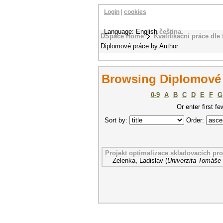
Login
|
cookies
Language: English
čeština
DSpace Home
Kvalifikační práce dle 
Diplomové práce by Author
Browsing Diplomové p
0-9
A
B
C
D
E
F
G
Or enter first fe
Sort by:
Order:
Projekt optimalizace skladovacích pro
Zelenka, Ladislav
(
Univerzita Tomáše 