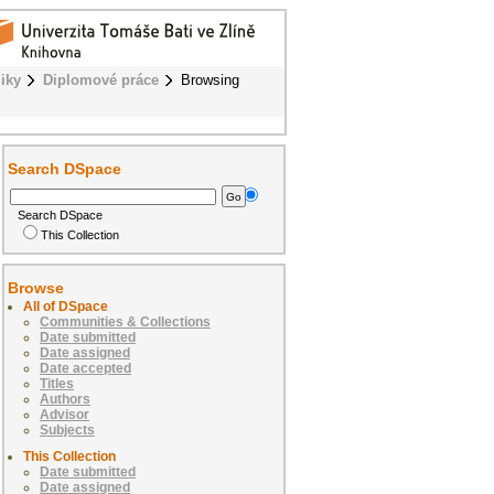
iky
Diplomové práce
Browsing
Search DSpace
Search DSpace
This Collection
Browse
All of DSpace
Communities & Collections
Date submitted
Date assigned
Date accepted
Titles
Authors
Advisor
Subjects
This Collection
Date submitted
Date assigned