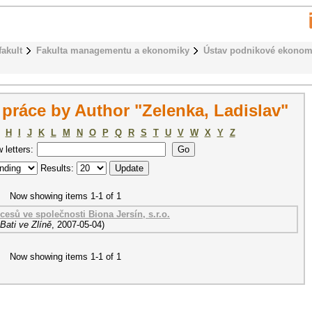
fakult
Fakulta managementu a ekonomiky
Ústav podnikové ekonom
ráce by Author "Zelenka, Ladislav"
H
I
J
K
L
M
N
O
P
Q
R
S
T
U
V
W
X
Y
Z
w letters:
Results:
Now showing items 1-1 of 1
cesů ve společnosti Biona Jersín, s.r.o.
Bati ve Zlíně
,
2007-05-04
)
Now showing items 1-1 of 1