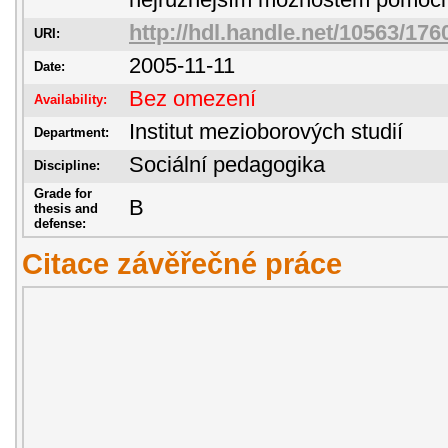
nejrůznějším možnostem pomoci
http://hdl.handle.net/10563/176
URI:
2005-11-11
Date:
Bez omezení
Availability:
Institut mezioborových studií
Department:
Sociální pedagogika
Discipline:
Grade for
B
thesis and
defense:
Citace závěřečné práce