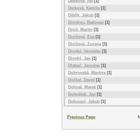
Dedková, Iva
[1]
Derková, Kamila
[1]
Diblík, Jakub
[1]
Dimitrov, Radovan
[1]
Diviš, Martin
[1]
Divišová, Eva
[1]
Divišová, Zuzana
[1]
Divoká, Veronika
[1]
Divoký, Jan
[1]
Dlabač, Jaroslav
[1]
Dobrovská, Martina
[1]
Dočkal, David
[1]
Dohnal, Marek
[1]
Dohnálek, Jan
[1]
Dokoupil, Jakub
[1]
Previous Page
N