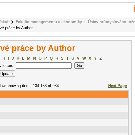
fakult
Fakulta managementu a ekonomiky
Ústav průmyslového inže
vé práce by Author
vé práce by Author
H
I
J
K
L
M
N
O
P
Q
R
S
T
U
V
W
X
Y
Z
w letters:
ow showing items 134-153 of 934
Next Page