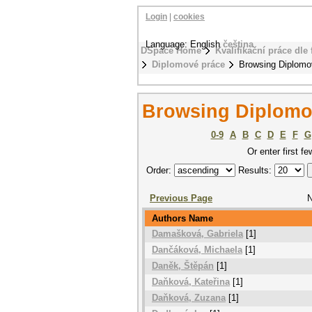
Login
|
cookies
Language: English
čeština
DSpace Home
Kvalifikační práce dle 
Diplomové práce
Browsing Diplomo
Browsing Diplomo
0-9
A
B
C
D
E
F
G
Or enter first fe
Order:
Results:
Previous Page
N
Authors Name
Damašková, Gabriela
[1]
Dančáková, Michaela
[1]
Daněk, Štěpán
[1]
Daňková, Kateřina
[1]
Daňková, Zuzana
[1]