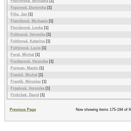
Fibichrová, Michaela
[1]
Figurová, Dominika
[1]
Filla, Jan
[1]
Flamíková, Michaela
[1]
Floriánová, Lenka
[1]
Foltisová, Veronika
[1]
Foltínová, Katarína
[1]
Foltýnová, Lucie
[1]
Foral, Michal
[1]
Forétarová, Veronika
[1]
Forman, Martin
[1]
Františ, Michal
[1]
Frantík, Miroslav
[1]
Frgalová, Veronika
[1]
Fridrišek, David
[1]
Previous Page
Now showing items 175-194 of 