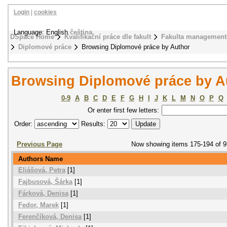
Login
|
cookies
Language: English
čeština
DSpace Home
Kvalifikační práce dle fakult
Fakulta management
Diplomové práce
Browsing Diplomové práce by Author
Browsing Diplomové práce by A
0-9
A
B
C
D
E
F
G
H
I
J
K
L
M
N
O
P
Q
Or enter first few letters:
Order:
Results:
Previous Page
Now showing items 175-194 of 
Authors Name
Eliášová, Petra
[1]
Fajbusová, Šárka
[1]
Fárková, Denisa
[1]
Fedor, Marek
[1]
Ferenčíková, Denisa
[1]