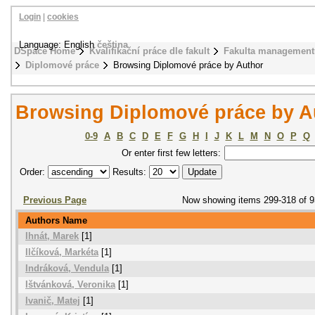
Login
|
cookies
Language: English
čeština
DSpace Home
Kvalifikační práce dle fakult
Fakulta management
Diplomové práce
Browsing Diplomové práce by Author
Browsing Diplomové práce by A
0-9
A
B
C
D
E
F
G
H
I
J
K
L
M
N
O
P
Q
Or enter first few letters:
Order:
Results:
Previous Page
Now showing items 299-318 of 
Authors Name
Ihnát, Marek
[1]
Ilčíková, Markéta
[1]
Indráková, Vendula
[1]
Ištvánková, Veronika
[1]
Ivanič, Matej
[1]