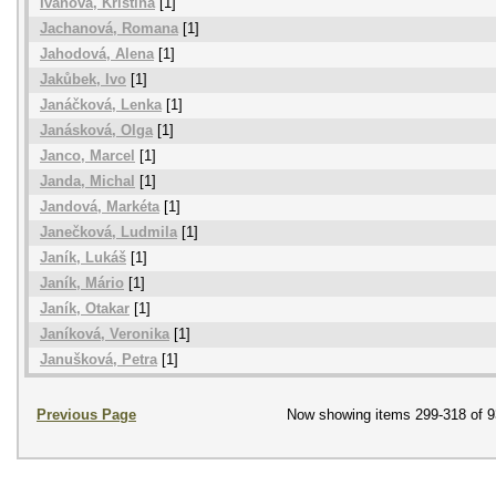
Ivanová, Kristína
[1]
Jachanová, Romana
[1]
Jahodová, Alena
[1]
Jakůbek, Ivo
[1]
Janáčková, Lenka
[1]
Janásková, Olga
[1]
Janco, Marcel
[1]
Janda, Michal
[1]
Jandová, Markéta
[1]
Janečková, Ludmila
[1]
Janík, Lukáš
[1]
Janík, Mário
[1]
Janík, Otakar
[1]
Janíková, Veronika
[1]
Janušková, Petra
[1]
Previous Page
Now showing items 299-318 of 