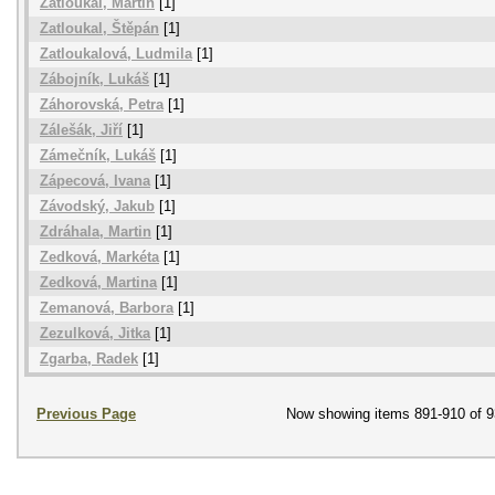
Zatloukal, Martin
[1]
Zatloukal, Štěpán
[1]
Zatloukalová, Ludmila
[1]
Zábojník, Lukáš
[1]
Záhorovská, Petra
[1]
Zálešák, Jiří
[1]
Zámečník, Lukáš
[1]
Zápecová, Ivana
[1]
Závodský, Jakub
[1]
Zdráhala, Martin
[1]
Zedková, Markéta
[1]
Zedková, Martina
[1]
Zemanová, Barbora
[1]
Zezulková, Jitka
[1]
Zgarba, Radek
[1]
Previous Page
Now showing items 891-910 of 