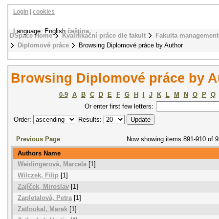
Login
|
cookies
Language: English
čeština
DSpace Home
Kvalifikační práce dle fakult
Fakulta management
Diplomové práce
Browsing Diplomové práce by Author
Browsing Diplomové práce by A
0-9
A
B
C
D
E
F
G
H
I
J
K
L
M
N
O
P
Q
Or enter first few letters:
Order:
Results:
Previous Page
Now showing items 891-910 of 
Authors Name
Weidingerová, Marcela
[1]
Wilczek, Filip
[1]
Zajíček, Miroslav
[1]
Zapletalová, Petra
[1]
Zatloukal, Marek
[1]