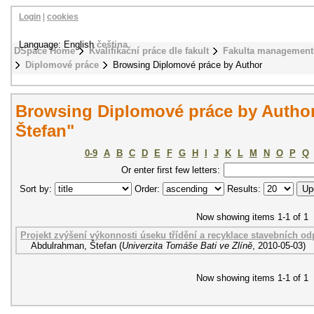
Login
|
cookies
Language: English
čeština
DSpace Home
Kvalifikační práce dle fakult
Fakulta management
Diplomové práce
Browsing Diplomové práce by Author
Browsing Diplomové práce by Autho
Štefan"
0-9
A
B
C
D
E
F
G
H
I
J
K
L
M
N
O
P
Q
Or enter first few letters:
Sort by:
Order:
Results:
Now showing items 1-1 of 1
Projekt zvýšení výkonnosti úseku třídění a recyklace stavebních odpa
Abdulrahman, Štefan
(
Univerzita Tomáše Bati ve Zlíně
,
2010-05-03
)
Now showing items 1-1 of 1