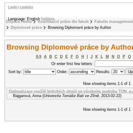
Login
|
cookies
Language: English
čeština
DSpace Home
Kvalifikační práce dle fakult
Fakulta management
Diplomové práce
Browsing Diplomové práce by Author
Browsing Diplomové práce by Author
0-9
A
B
C
D
E
F
G
H
I
J
K
L
M
N
O
P
Q
Or enter first few letters:
Sort by:
Order:
Results:
Now showing items 1-1 of 1
Optimalizace využití kritických strojů ve výrobním podniku TON, a.
Bajgarová, Anna
(
Univerzita Tomáše Bati ve Zlíně
,
2013-02-22
)
Now showing items 1-1 of 1