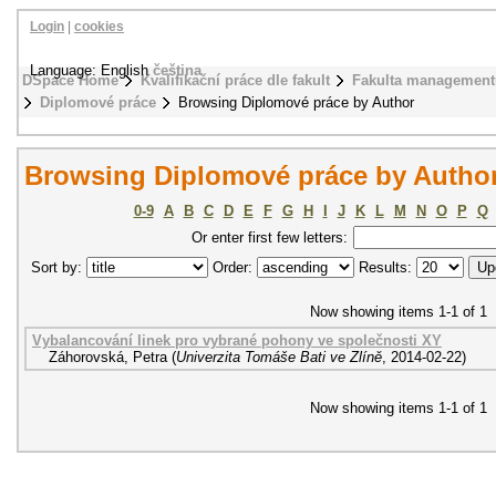
Login
|
cookies
Language: English
čeština
DSpace Home
Kvalifikační práce dle fakult
Fakulta management
Diplomové práce
Browsing Diplomové práce by Author
Browsing Diplomové práce by Author
0-9
A
B
C
D
E
F
G
H
I
J
K
L
M
N
O
P
Q
Or enter first few letters:
Sort by:
Order:
Results:
Now showing items 1-1 of 1
Vybalancování linek pro vybrané pohony ve společnosti XY
Záhorovská, Petra
(
Univerzita Tomáše Bati ve Zlíně
,
2014-02-22
)
Now showing items 1-1 of 1