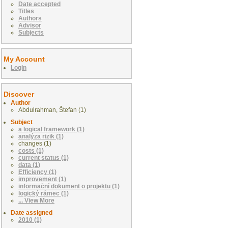
Date accepted
Titles
Authors
Advisor
Subjects
My Account
Login
Discover
Author
Abdulrahman, Štefan (1)
Subject
a logical framework (1)
analýza rizik (1)
changes (1)
costs (1)
current status (1)
data (1)
Efficiency (1)
improvement (1)
informační dokument o projektu (1)
logický rámec (1)
... View More
Date assigned
2010 (1)