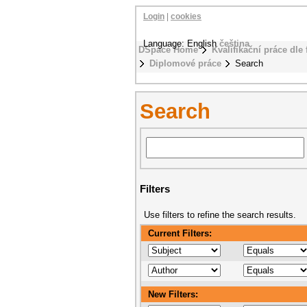
Login
|
cookies
Language: English
čeština
DSpace Home
Kvalifikační práce dle 
Diplomové práce
Search
Search
Filters
Use filters to refine the search results.
Current Filters:
New Filters: