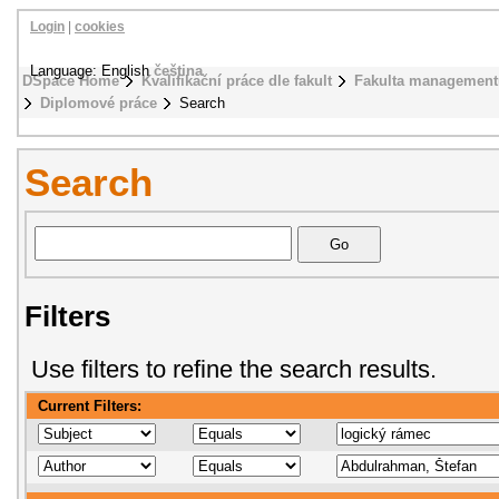
Login
|
cookies
Language: English
čeština
DSpace Home
Kvalifikační práce dle fakult
Fakulta management
Diplomové práce
Search
Search
Filters
Use filters to refine the search results.
Current Filters: