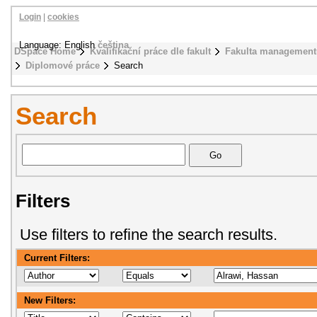
Login
|
cookies
Language: English
čeština
DSpace Home
Kvalifikační práce dle fakult
Fakulta management
Diplomové práce
Search
Search
Filters
Use filters to refine the search results.
Current Filters:
New Filters: