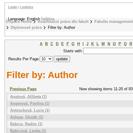
Login
|
cookies
Language: English
čeština
DSpace Home
Kvalifikační práce dle fakult
Fakulta management
Diplomové práce
Filter by: Author
A
B
C
D
E
F
G
H
I
J
K
L
M
N
O
P
Q
R
Starts with
Results Per Page:
Filter by: Author
Previous Page
Now showing items 11-20 of 93
Anetová, Alžbeta (1)
Angerová, Pavlína (1)
Antoszková, Lucie (1)
Ashqar, Ghaith (1)
Babica, Radim (1)
Babicová, Lenka (1)