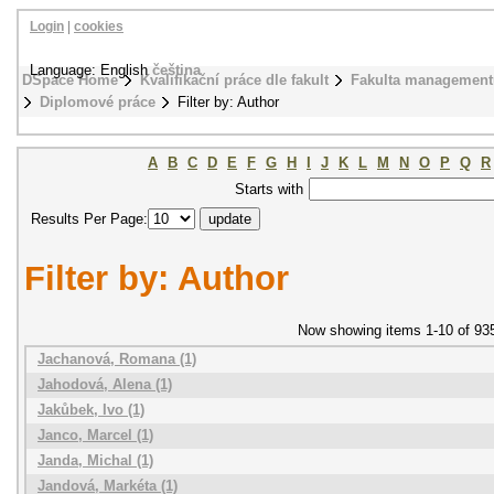
Login
|
cookies
Language: English
čeština
DSpace Home
Kvalifikační práce dle fakult
Fakulta management
Diplomové práce
Filter by: Author
A
B
C
D
E
F
G
H
I
J
K
L
M
N
O
P
Q
R
Starts with
Results Per Page:
Filter by: Author
Now showing items 1-10 of 93
Jachanová, Romana (1)
Jahodová, Alena (1)
Jakůbek, Ivo (1)
Janco, Marcel (1)
Janda, Michal (1)
Jandová, Markéta (1)