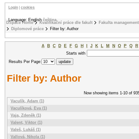
Login
|
cookies
Language: English
čeština
DSpace Home
Kvalifikační práce dle fakult
Fakulta management
Diplomové práce
Filter by: Author
A
B
C
D
E
F
G
H
I
J
K
L
M
N
O
P
Q
R
Starts with
Results Per Page:
Filter by: Author
Now showing items 1-10 of 93
Vaculík, Adam (1)
Vaculíková, Eva (1)
Vaja, Zdeněk (1)
Valent, Viktor (1)
Valeš, Lukáš (1)
Vallová, Nikola (1)