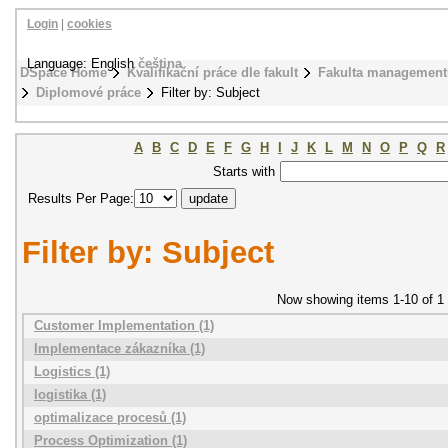
Login
|
cookies
Language: English
čeština
DSpace Home
Kvalifikační práce dle fakult
Fakulta management
Diplomové práce
Filter by: Subject
A
B
C
D
E
F
G
H
I
J
K
L
M
N
O
P
Q
R
Starts with
Results Per Page:
Filter by: Subject
Now showing items 1-10 of 1
Customer Implementation (1)
Implementace zákazníka (1)
Logistics (1)
logistika (1)
optimalizace procesů (1)
Process Optimization (1)