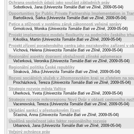
Ochrana osobních údajů jako součást základních práv
Sobotková, Jana
(
Univerzita Tomáše Bati ve Zlíně
,
2009-05-04
)
Opportunities for Public Private Partnership Implementation in Tra
Bartošková, Šárka
(
Univerzita Tomáše Bati ve Zlíně
,
2009-05-04
)
Petice a stížnosti v systému záruk zákonnosti veřejné správy
Grmolcová, Monika
(
Univerzita Tomáše Bati ve Zlíně
,
2009-05-04
)
Projekt implementace modelu flexikurity na podmínky českého trhu
Krkoška, Martin
(
Univerzita Tomáše Bati ve Zlíně
,
2009-05-04
)
Projekt zřízení poradenského centra jako neziskového zařízení v ob
Víchová, Helena
(
Univerzita Tomáše Bati ve Zlíně
,
2009-05-04
)
Regionální aspekty dopravní obslužnosti zlínské aglomerace
Večerková, Veronika
(
Univerzita Tomáše Bati ve Zlíně
,
2009-05-04
)
Regionální politika České republiky
Straková, Jitka
(
Univerzita Tomáše Bati ve Zlíně
,
2009-05-04
)
Rozvoj sociálních služeb v Jihomoravském kraji se zřetelem na so
Procházková, Tereza
(
Univerzita Tomáše Bati ve Zlíně
,
2009-05-04
)
Strategie rozvoje města Valtice
Uherková, Yveta
(
Univerzita Tomáše Bati ve Zlíně
,
2009-05-04
)
Strategie rozvoje mikroregionu Nový Dvůr v oblasti cestovního ruc
Vacenovská, Tereza
(
Univerzita Tomáše Bati ve Zlíně
,
2009-05-04
)
Ukládání sankcí v přestupkovém řízení
Šťastná, Anna
(
Univerzita Tomáše Bati ve Zlíně
,
2009-05-04
)
Úspěšná společnost jako faktor regionálního rozvoje
Urbanová, Jana
(
Univerzita Tomáše Bati ve Zlíně
,
2009-05-04
)
Veřejný ochránce práv