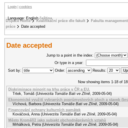
Login
|
cookies
Language: English
čeština
DSpace Home
Kvalifikační práce dle fakult
Fakulta management
práce
Date accepted
Date accepted
Jump to a point in the index:
Or type in a year:
Sort by:
Order:
Results:
Now showing items 1-18 of 18
Diskriminace minorit na trhu práce v ČR a EU.
Trtek, Tomáš
(
Univerzita Tomáše Bati ve Zlíně
,
2009-05-04
)
Ekonomické využití vybraných poprůmyslových ploch a staveb (br
Víchová, Barbora
(
Univerzita Tomáše Bati ve Zlíně
,
2009-05-04
)
Financování ochrany kulturních památek
Kováčová, Anna
(
Univerzita Tomáše Bati ve Zlíně
,
2009-05-04
)
Město Kroměříž jako subjekt obchodněprávních vztahů
Mrhálková, Petra
(
Univerzita Tomáše Bati ve Zlíně
,
2009-05-04
)