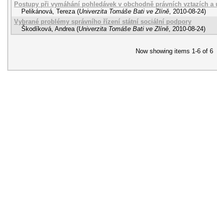
Postupy při vymáhání pohledávek v obchodně právních vztazích a ús
Pelikánová, Tereza
(
Univerzita Tomáše Bati ve Zlíně
,
2010-08-24
)
Vybrané problémy správního řízení státní sociální podpory
Škodíková, Andrea
(
Univerzita Tomáše Bati ve Zlíně
,
2010-08-24
)
Now showing items 1-6 of 6