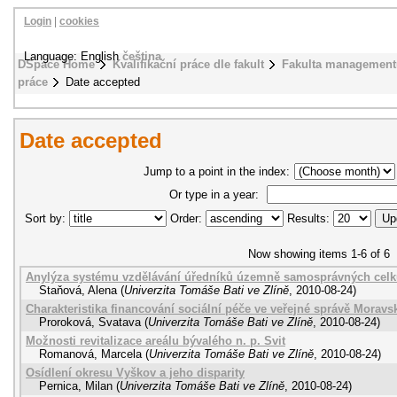
Login
|
cookies
Language: English
čeština
DSpace Home
Kvalifikační práce dle fakult
Fakulta management
práce
Date accepted
Date accepted
Jump to a point in the index:
Or type in a year:
Sort by:
Order:
Results:
Now showing items 1-6 of 6
Anylýza systému vzdělávání úředníků územně samosprávných cel
Staňová, Alena
(
Univerzita Tomáše Bati ve Zlíně
,
2010-08-24
)
Charakteristika financování sociální péče ve veřejné správě Moravs
Proroková, Svatava
(
Univerzita Tomáše Bati ve Zlíně
,
2010-08-24
)
Možnosti revitalizace areálu bývalého n. p. Svit
Romanová, Marcela
(
Univerzita Tomáše Bati ve Zlíně
,
2010-08-24
)
Osídlení okresu Vyškov a jeho disparity
Pernica, Milan
(
Univerzita Tomáše Bati ve Zlíně
,
2010-08-24
)