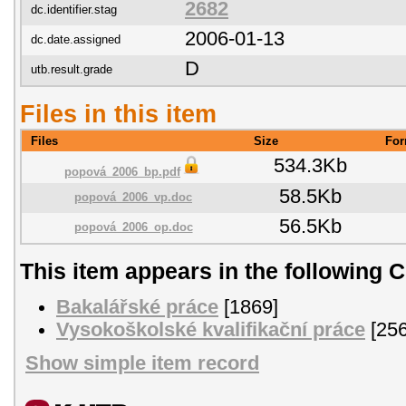
2682
dc.identifier.stag
2006-01-13
dc.date.assigned
D
utb.result.grade
Files in this item
Files
Size
For
534.3Kb
popová_2006_bp.pdf
58.5Kb
popová_2006_vp.doc
56.5Kb
popová_2006_op.doc
This item appears in the following C
Bakalářské práce
[1869]
Vysokoškolské kvalifikační práce
[256
Show simple item record