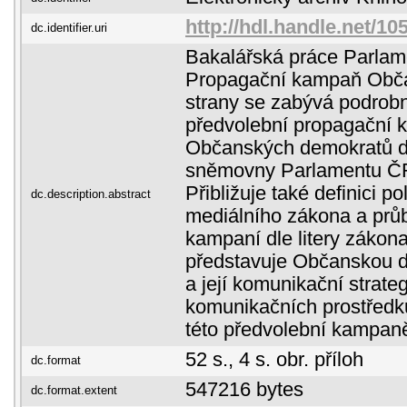
http://hdl.handle.net/10
dc.identifier.uri
Bakalářská práce Parlame
Propagační kampaň Obč
strany se zabývá podrobn
předvolební propagační
Občanských demokratů d
sněmovny Parlamentu ČR
Přibližuje také definici po
dc.description.abstract
mediálního zákona a průb
kampaní dle litery zákon
představuje Občanskou d
a její komunikační strateg
komunikačních prostředk
této předvolební kampan
52 s., 4 s. obr. příloh
dc.format
547216 bytes
dc.format.extent