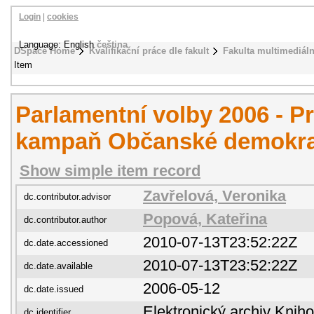
Login
|
cookies
Language: English
čeština
DSpace Home
Kvalifikační práce dle fakult
Fakulta multimediál
Item
Parlamentní volby 2006 - P
kampaň Občanské demokrat
Show simple item record
Zavřelová, Veronika
dc.contributor.advisor
Popová, Kateřina
dc.contributor.author
2010-07-13T23:52:22Z
dc.date.accessioned
2010-07-13T23:52:22Z
dc.date.available
2006-05-12
dc.date.issued
Elektronický archiv Kni
dc.identifier