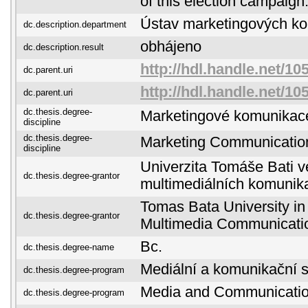
of this election campaign
Ústav marketingových k
dc.description.department
obhájeno
dc.description.result
http://hdl.handle.net/10
dc.parent.uri
http://hdl.handle.net/10
dc.parent.uri
dc.thesis.degree-
Marketingové komunikac
discipline
dc.thesis.degree-
Marketing Communicatio
discipline
Univerzita Tomáše Bati ve
dc.thesis.degree-grantor
multimediálních komunik
Tomas Bata University in 
dc.thesis.degree-grantor
Multimedia Communicati
Bc.
dc.thesis.degree-name
Mediální a komunikační s
dc.thesis.degree-program
Media and Communicatio
dc.thesis.degree-program