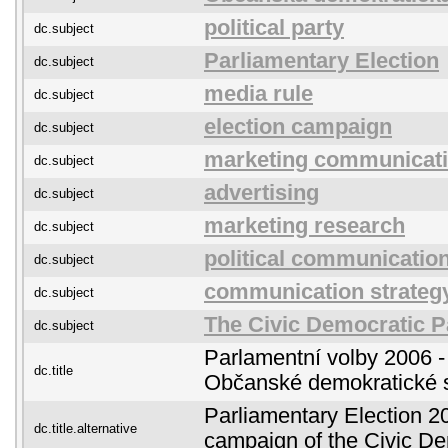
political party
dc.subject
Parliamentary Election
dc.subject
media rule
dc.subject
election campaign
dc.subject
marketing communicat
dc.subject
advertising
dc.subject
marketing research
dc.subject
political communicatio
dc.subject
communication strateg
dc.subject
The Civic Democratic P
dc.subject
Parlamentní volby 2006 
dc.title
Občanské demokratické 
Parliamentary Election 20
dc.title.alternative
campaign of the Civic De