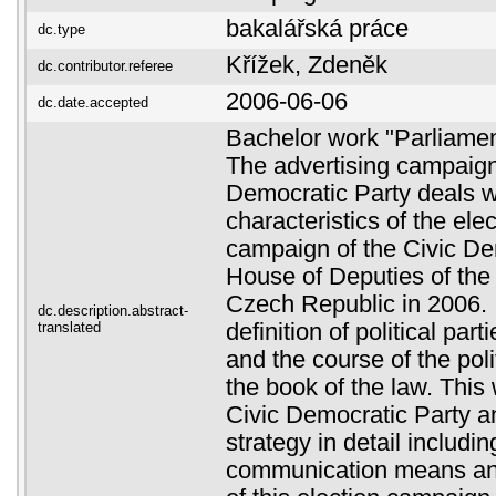
bakalářská práce
dc.type
Křížek, Zdeněk
dc.contributor.referee
2006-06-06
dc.date.accepted
Bachelor work "Parliamen
The advertising campaign
Democratic Party deals w
characteristics of the ele
campaign of the Civic De
House of Deputies of the 
Czech Republic in 2006. I
dc.description.abstract-
translated
definition of political par
and the course of the pol
the book of the law. This
Civic Democratic Party a
strategy in detail includin
communication means an