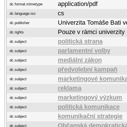
application/pdf
dc.format.mimetype
cs
dc.language.iso
Univerzita Tomáše Bati v
dc.publisher
Pouze v rámci univerzity
dc.rights
politická strana
dc.subject
parlamentní volby
dc.subject
mediální zákon
dc.subject
předvolební kampaň
dc.subject
marketingové komunik
dc.subject
reklama
dc.subject
marketingový výzkum
dc.subject
politická komunikace
dc.subject
komunikační strategie
dc.subject
Občanská demokratická
dc.subject