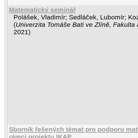
Matematický seminář
Polášek, Vladimír
;
Sedláček, Lubomír
;
Ko
(
Univerzita Tomáše Bati ve Zlíně, Fakulta 
2021
)
Sborník řešených témat pro podporu mat
rámci projektu IKAP