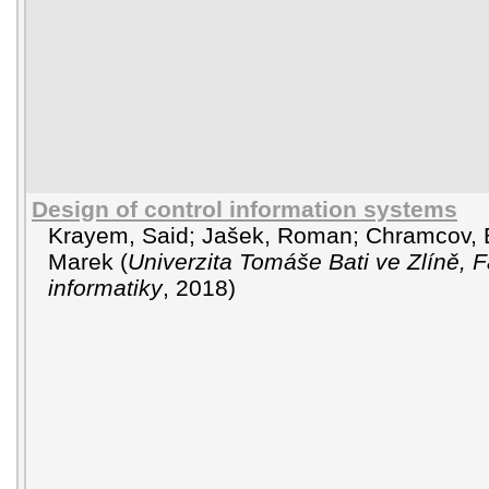
Design of control information systems
Krayem, Said
;
Jašek, Roman
;
Chramcov, 
Marek
(
Univerzita Tomáše Bati ve Zlíně, 
informatiky
,
2018
)