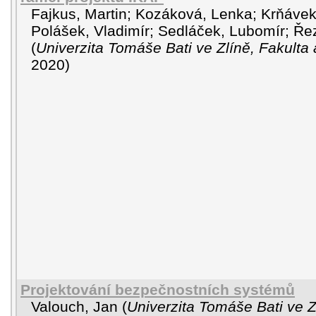
Fajkus, Martin
;
Kozáková, Lenka
;
Krňávek
Polášek, Vladimír
;
Sedláček, Lubomír
;
Ře
(
Univerzita Tomáše Bati ve Zlíně, Fakulta 
2020
)
Projektování bezpečnostních systémů
Valouch, Jan
(
Univerzita Tomáše Bati ve Z