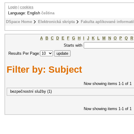
Login
|
cookies
Language: English
čeština
DSpace Home
Elektronická skripta
Fakulta aplikované informati
A
B
C
D
E
F
G
H
I
J
K
L
M
N
O
P
Q
R
Starts with
Results Per Page:
Filter by: Subject
Now showing items 1-1 of 1
bezpečnostní služby (1)
Now showing items 1-1 of 1