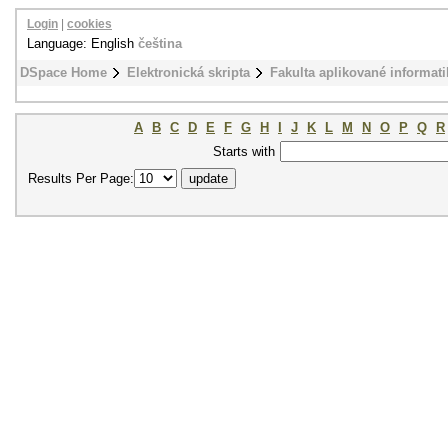
Login
|
cookies
Language: English
čeština
DSpace Home
Elektronická skripta
Fakulta aplikované informati
A
B
C
D
E
F
G
H
I
J
K
L
M
N
O
P
Q
R
Starts with
Results Per Page: