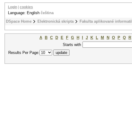
Login
|
cookies
Language: English
čeština
DSpace Home
Elektronická skripta
Fakulta aplikované informati
A
B
C
D
E
F
G
H
I
J
K
L
M
N
O
P
Q
R
Starts with
Results Per Page: