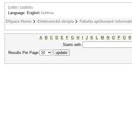
Login
|
cookies
Language: English
čeština
DSpace Home
Elektronická skripta
Fakulta aplikované informati
A
B
C
D
E
F
G
H
I
J
K
L
M
N
O
P
Q
R
Starts with
Results Per Page: