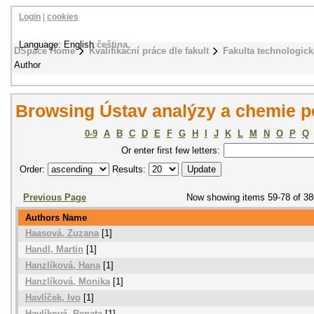
Login
|
cookies
Language: English
čeština
DSpace Home
Kvalifikační práce dle fakult
Fakulta technologick
Author
Browsing Ústav analýzy a chemie p
0-9
A
B
C
D
E
F
G
H
I
J
K
L
M
N
O
P
Q
Or enter first few letters:
Order:
Results:
Previous Page
Now showing items 59-78 of 38
Authors Name
Haasová, Zuzana
[1]
Handl, Martin
[1]
Hanzlíková, Hana
[1]
Hanzlíková, Monika
[1]
Havlíček, Ivo
[1]
Havlíková, Renata
[1]