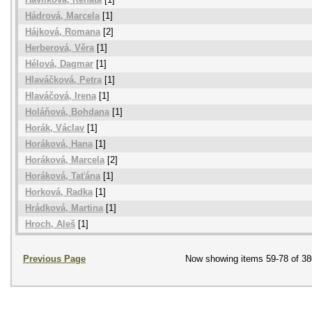
Hádrová, Marcela
[1]
Hájková, Romana
[2]
Herberová, Věra
[1]
Hélová, Dagmar
[1]
Hlaváčková, Petra
[1]
Hlaváčová, Irena
[1]
Holáňová, Bohdana
[1]
Horák, Václav
[1]
Horáková, Hana
[1]
Horáková, Marcela
[2]
Horáková, Taťána
[1]
Horková, Radka
[1]
Hrádková, Martina
[1]
Hroch, Aleš
[1]
Previous Page
Now showing items 59-78 of 38