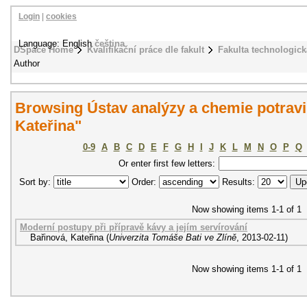
Login
|
cookies
Language: English
čeština
DSpace Home
Kvalifikační práce dle fakult
Fakulta technologick
Author
Browsing Ústav analýzy a chemie potravi
Kateřina"
0-9
A
B
C
D
E
F
G
H
I
J
K
L
M
N
O
P
Q
Or enter first few letters:
Sort by:
Order:
Results:
Now showing items 1-1 of 1
Moderní postupy při přípravě kávy a jejím servírování
Bařinová, Kateřina
(
Univerzita Tomáše Bati ve Zlíně
,
2013-02-11
)
Now showing items 1-1 of 1