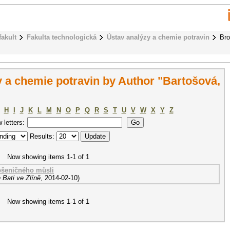
fakult
Fakulta technologická
Ústav analýzy a chemie potravin
Bro
 a chemie potravin by Author "Bartošová,
H
I
J
K
L
M
N
O
P
Q
R
S
T
U
V
W
X
Y
Z
w letters:
Results:
Now showing items 1-1 of 1
pšeničného müsli
 Bati ve Zlíně
,
2014-02-10
)
Now showing items 1-1 of 1