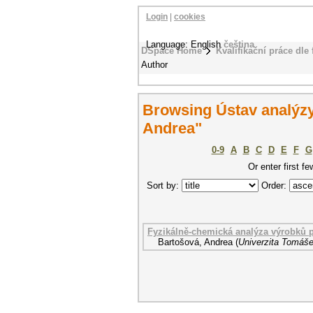
Login
|
cookies
Language: English
čeština
DSpace Home
Kvalifikační práce dle 
Author
Browsing Ústav analýzy
Andrea"
0-9
A
B
C
D
E
F
G
Or enter first fe
Sort by:
Order:
Fyzikálně-chemická analýza výrobků 
Bartošová, Andrea
(
Univerzita Tomáše