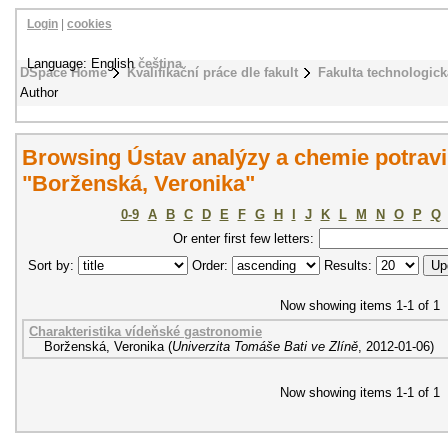
Login
|
cookies
Language: English
čeština
DSpace Home
Kvalifikační práce dle fakult
Fakulta technologick
Author
Browsing Ústav analýzy a chemie potravi
"Borženská, Veronika"
0-9
A
B
C
D
E
F
G
H
I
J
K
L
M
N
O
P
Q
Or enter first few letters:
Sort by:
Order:
Results:
Now showing items 1-1 of 1
Charakteristika vídeňské gastronomie
Borženská, Veronika
(
Univerzita Tomáše Bati ve Zlíně
,
2012-01-06
)
Now showing items 1-1 of 1