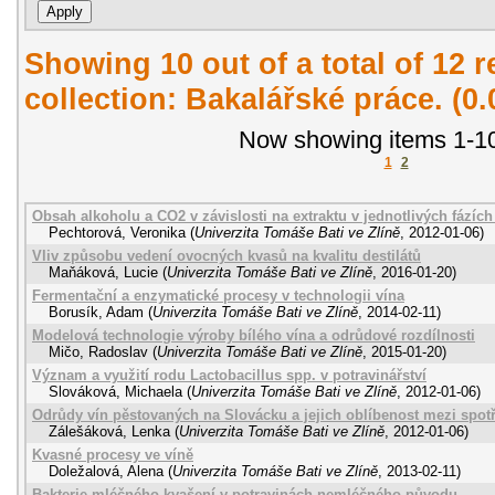
Showing 10 out of a total of 12 r
collection: Bakalářské práce. (0
Now showing items 1-10
1
2
Obsah alkoholu a CO2 v závislosti na extraktu v jednotlivých fázích
Pechtorová, Veronika
(
Univerzita Tomáše Bati ve Zlíně
,
2012-01-06
)
Vliv způsobu vedení ovocných kvasů na kvalitu destilátů
Maňáková, Lucie
(
Univerzita Tomáše Bati ve Zlíně
,
2016-01-20
)
Fermentační a enzymatické procesy v technologii vína
Borusík, Adam
(
Univerzita Tomáše Bati ve Zlíně
,
2014-02-11
)
Modelová technologie výroby bílého vína a odrůdové rozdílnosti
Mičo, Radoslav
(
Univerzita Tomáše Bati ve Zlíně
,
2015-01-20
)
Význam a využití rodu Lactobacillus spp. v potravinářství
Slováková, Michaela
(
Univerzita Tomáše Bati ve Zlíně
,
2012-01-06
)
Odrůdy vín pěstovaných na Slovácku a jejich oblíbenost mezi spotř
Zálešáková, Lenka
(
Univerzita Tomáše Bati ve Zlíně
,
2012-01-06
)
Kvasné procesy ve víně
Doležalová, Alena
(
Univerzita Tomáše Bati ve Zlíně
,
2013-02-11
)
Bakterie mléčného kvašení v potravinách nemléčného původu