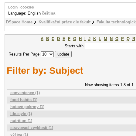
Login
|
cookies
Language: English
čeština
DSpace Home
Kvalifikační práce dle fakult
Fakulta technologick
A
B
C
D
E
F
G
H
I
J
K
L
M
N
O
P
Q
R
Starts with
Results Per Page:
Filter by: Subject
Now showing items 1-8 of 1
convenience (1)
food habits (1)
hotové pokrmy (1)
life-style (1)
nutrition (1)
stravovací zvyklosti (1)
výživa (1)