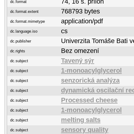
74, 16 s. příloh
dc.format
768793 bytes
dc.format.extent
application/pdf
dc.format.mimetype
cs
dc.language.iso
Univerzita Tomáše Bati v
dc.publisher
Bez omezení
dc.rights
Tavený sýr
dc.subject
1-monoacylglycerol
dc.subject
senzorická analýza
dc.subject
dynamická oscilační re
dc.subject
Processed cheese
dc.subject
1-monoacylglycerol
dc.subject
melting salts
dc.subject
sensory quality
dc.subject