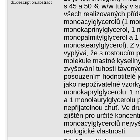
dc.description.abstract
s 45 a 50 % w/w tuky v s
všech realizovaných příd
monoacylglycerolů (1 mon
monokaprinylglycerol, 1 m
monopalmitylglycerol a 1
monostearylglycerol). Z v
vyplývá, že s rostoucím 
molekule mastné kyselin
zvyšování tuhosti tavený
posouzením hodnotitelé j
jako nepoživatelné vzork
monokaprylglycerolu, 1 m
a 1 monolaurylglycerolu p
nepřijatelnou chuť. Ve dr
zjištěn pro určité koncen
monoacylglycerolů nejvyš
reologické vlastnosti.