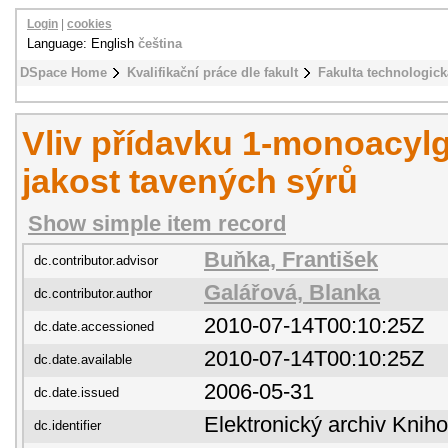
Login
|
cookies
Language: English
čeština
DSpace Home
Kvalifikační práce dle fakult
Fakulta technologick
Vliv přídavku 1-monoacylg
jakost tavených sýrů
Show simple item record
Buňka, František
dc.contributor.advisor
Galářová, Blanka
dc.contributor.author
2010-07-14T00:10:25Z
dc.date.accessioned
2010-07-14T00:10:25Z
dc.date.available
2006-05-31
dc.date.issued
Elektronický archiv Kni
dc.identifier