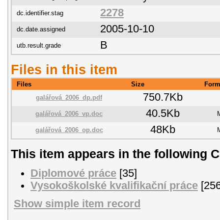
2278
dc.identifier.stag
2005-10-10
dc.date.assigned
B
utb.result.grade
Files in this item
Files
Size
Form
750.7Kb
galářová_2006_dp.pdf
40.5Kb
galářová_2006_vp.doc
48Kb
galářová_2006_op.doc
This item appears in the following C
Diplomové práce
[35]
Vysokoškolské kvalifikační práce
[256
Show simple item record