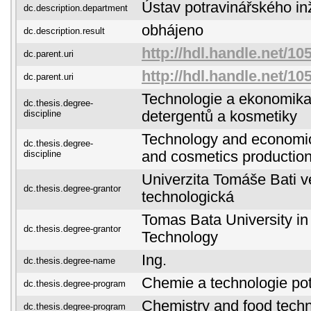
Ústav potravinářského in
dc.description.department
obhájeno
dc.description.result
http://hdl.handle.net/10
dc.parent.uri
http://hdl.handle.net/10
dc.parent.uri
Technologie a ekonomika
dc.thesis.degree-
discipline
detergentů a kosmetiky
Technology and economics
dc.thesis.degree-
discipline
and cosmetics productio
Univerzita Tomáše Bati ve
dc.thesis.degree-grantor
technologická
Tomas Bata University in 
dc.thesis.degree-grantor
Technology
Ing.
dc.thesis.degree-name
Chemie a technologie pot
dc.thesis.degree-program
Chemistry and food tech
dc.thesis.degree-program