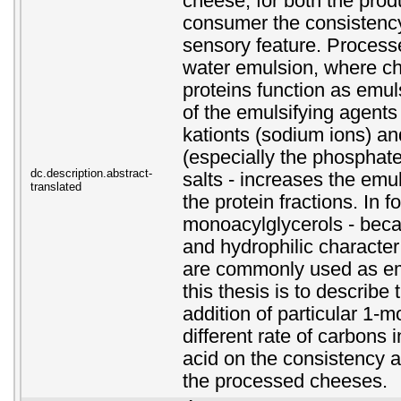
cheese, for both the prod
consumer the consistency
sensory feature. Processe
water emulsion, where chi
proteins function as emuls
of the emulsifying agent
kationts (sodium ions) an
(especially the phosphate
dc.description.abstract-
salts - increases the emul
translated
the protein fractions. In f
monoacylglycerols - becau
and hydrophilic character 
are commonly used as emu
this thesis is to describe 
addition of particular 1-
different rate of carbons 
acid on the consistency a
the processed cheeses.