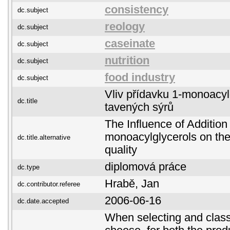
consistency
dc.subject
reology
dc.subject
caseinate
dc.subject
nutrition
dc.subject
food industry
dc.subject
Vliv přídavku 1-monoacyl
dc.title
tavených sýrů
The Influence of Addition 
monoacylglycerols on th
dc.title.alternative
quality
diplomová práce
dc.type
Hrabě, Jan
dc.contributor.referee
2006-06-16
dc.date.accepted
When selecting and class