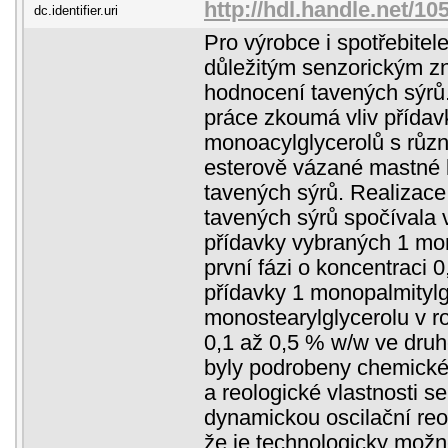
http://hdl.handle.net/10
dc.identifier.uri
Pro výrobce i spotřebitel
důležitým senzorickým z
hodnocení tavených sýrů
práce zkoumá vliv přídav
monoacylglycerolů s růz
esterově vázané mastné k
tavených sýrů. Realizace
tavených sýrů spočívala 
přídavky vybraných 1 mo
první fázi o koncentraci 
přídavky 1 monopalmitylg
monostearylglycerolu v r
0,1 až 0,5 % w/w ve druh
byly podrobeny chemické
a reologické vlastnosti s
dynamickou oscilační reom
že je technologicky možn