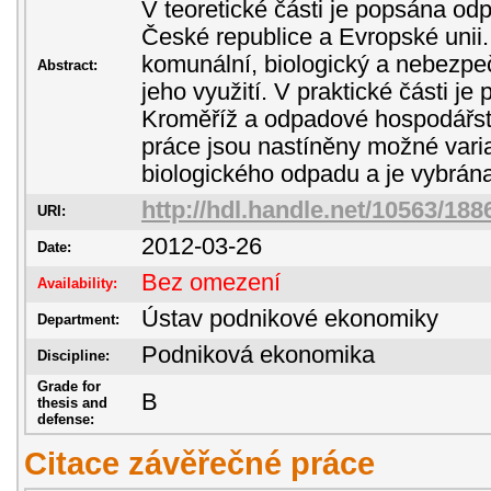
V teoretické části je popsána odp
České republice a Evropské unii.
komunální, biologický a nebezp
Abstract:
jeho využití. V praktické části j
Kroměříž a odpadové hospodářst
práce jsou nastíněny možné vari
biologického odpadu a je vybrána
http://hdl.handle.net/10563/188
URI:
2012-03-26
Date:
Bez omezení
Availability:
Ústav podnikové ekonomiky
Department:
Podniková ekonomika
Discipline:
Grade for
B
thesis and
defense:
Citace závěřečné práce