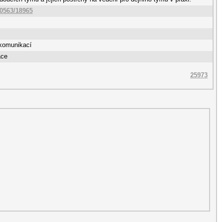
10563/18965
komunikací
ace
25973