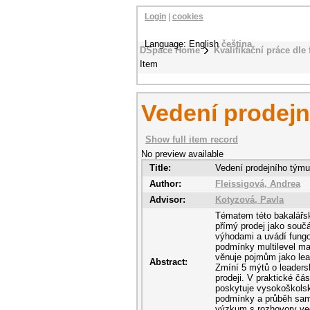
Login
|
cookies
Language: English
čeština
DSpace Home
Kvalifikační práce dle 
Item
Vedení prodej
Show full item record
No preview available
Title:
Vedení prodejního týmu
Author:
Fleissigová, Andrea
Advisor:
Kotyzová, Pavla
Tématem této bakalářsk
přímý prodej jako součá
výhodami a uvádí fungo
podmínky multilevel ma
věnuje pojmům jako lea
Abstract:
Zmíní 5 mýtů o leaders
prodeji. V praktické čá
poskytuje vysokoškolsk
podmínky a průběh samot
výzkum s rozhovory ved