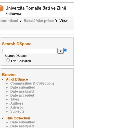
komunikací
Bakalářské práce
View
Search DSpace
Search DSpace
This Collection
Browse
All of DSpace
Communities & Collections
Date submitted
Date assigned
Date accepted
Titles
Authors
Advisor
Subjects
This Collection
Date submitted
Date assigned