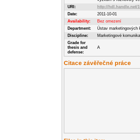
URI:
http://hdl.handle.net/
Date:
2011-10-01
Availability:
Bez omezení
Department:
Ústav marketingových 
Discipline:
Marketingové komunik
Grade for
thesis and
A
defense:
Citace závěřečné práce