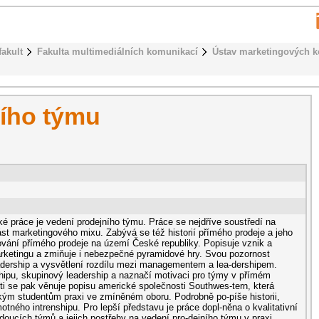
fakult
Fakulta multimediálních komunikací
Ústav marketingových 
ního týmu
é práce je vedení prodejního týmu. Práce se nejdříve soustředí na
st marketingového mixu. Zabývá se též historií přímého prodeje a jeho
vání přímého prodeje na území České republiky. Popisuje vznik a
rketingu a zmiňuje i nebezpečné pyramidové hry. Svou pozornost
dership a vysvětlení rozdílu mezi managementem a lea-dershipem.
hipu, skupinový leadership a naznačí motivaci pro týmy v přímém
sti se pak věnuje popisu americké společnosti Southwes-tern, která
ým studentům praxi ve zmíněném oboru. Podrobně po-píše historii,
ného intrenshipu. Pro lepší představu je práce dopl-něna o kvalitativní
oucích týmů a jejich postřehy na vedení pro-dejního týmu v praxi.