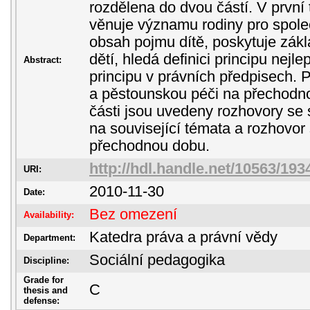
rozdělena do dvou částí. V první 
věnuje významu rodiny pro společ
obsah pojmu dítě, poskytuje zákl
dětí, hledá definici principu nejle
Abstract:
principu v právních předpisech. 
a pěstounskou péči na přechodn
části jsou uvedeny rozhovory se 
na související témata a rozhovor
přechodnou dobu.
http://hdl.handle.net/10563/193
URI:
2010-11-30
Date:
Bez omezení
Availability:
Katedra práva a právní vědy
Department:
Sociální pedagogika
Discipline:
Grade for
C
thesis and
defense: