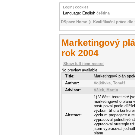
Login
|
cookies
Language: English
čeština
DSpace Home
Kvalifikační práce dle 
Marketingový pl
rok 2004
Show full item record
No preview available
Title:
Marketingový plán spo
Author:
Vojkůvka, Tomáš
Advisor:
Válek, Martin
1) V části teoretické j
marketingového plánu vč
postupoval podle dílčíc
výzkum trhu a konkuren
Abstract:
výzkum propagace a rek
vypracoval jednotlivé s
vypracoval strategie tr
jsem vypracoval jednotl
plánu