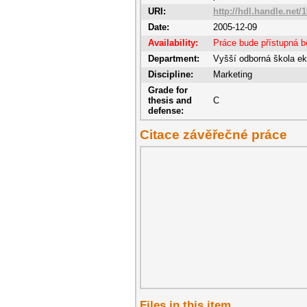
URI:
http://hdl.handle.net/
Date:
2005-12-09
Availability:
Práce bude přístupná 
Department:
Vyšší odborná škola e
Discipline:
Marketing
Grade for
thesis and
C
defense:
Citace závěřečné práce
Files in this item