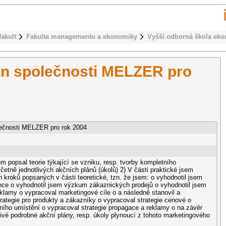
fakult
Fakulta managementu a ekonomiky
Vyšší odborná škola ek
án společnosti MELZER pro
lečnosti MELZER pro rok 2004
sem popsal teorie týkající se vzniku, resp. tvorby kompletního
etně jednotlivých akčních plánů (úkolů) 2) V části praktické jsem
h kroků popsaných v části teoretické, tzn. že jsem: o vyhodnotil jsem
ce o vyhodnotil jsem výzkum zákaznických prodejů o vyhodnotil jsem
lamy o vypracoval marketingové cíle o a následně stanovil a
trategie pro produkty a zákazníky o vypracoval strategie cenové o
žního umístění o vypracoval strategie propagace a reklamy o na závěr
ivé podrobné akční plány, resp. úkoly plynoucí z tohoto marketingového