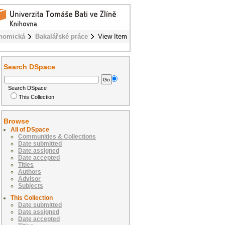
onomická
Bakalářské práce
View Item
Search DSpace
Search DSpace
This Collection
Browse
All of DSpace
Communities & Collections
Date submitted
Date assigned
Date accepted
Titles
Authors
Advisor
Subjects
This Collection
Date submitted
Date assigned
Date accepted