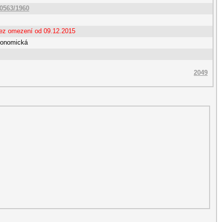
10563/1960
bez omezení od 09.12.2015
konomická
2049