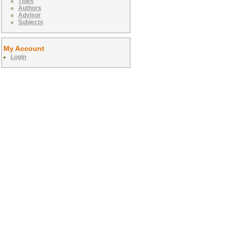
Titles
Authors
Advisor
Subjects
My Account
Login