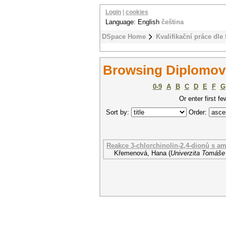
Login
|
cookies
Language: English
čeština
DSpace Home
Kvalifikační práce dle 
Browsing Diplomové
0-9
A
B
C
D
E
F
G
Or enter first fe
Sort by:
Order:
Reakce 3-chlorchinolin-2,4-dionů s a
Křemenová, Hana
(
Univerzita Tomáše 