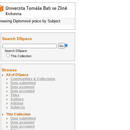
rowsing Diplomové práce by Subject
Search DSpace
Search DSpace
This Collection
Browse
All of DSpace
Communities & Collections
Date submitted
Date assigned
Date accepted
Titles
Authors
Advisor
Subjects
This Collection
Date submitted
Date assigned
Date accepted