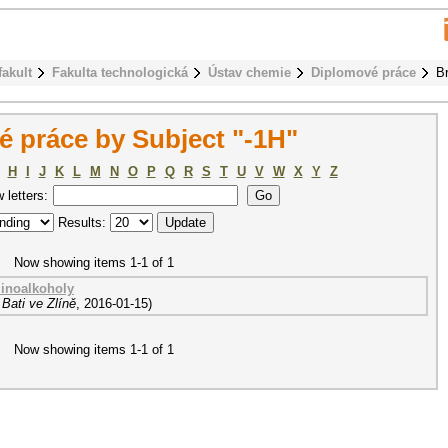
fakult
Fakulta technologická
Ústav chemie
Diplomové práce
B
 práce by Subject "-1H"
H
I
J
K
L
M
N
O
P
Q
R
S
T
U
V
W
X
Y
Z
w letters:
Results:
Now showing items 1-1 of 1
minoalkoholy
Bati ve Zlíně
,
2016-01-15
)
Now showing items 1-1 of 1