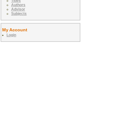
Titles
Authors
Advisor
Subjects
My Account
Login