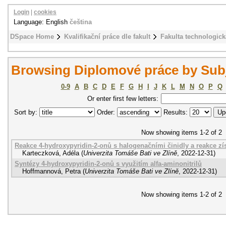
Login
|
cookies
Language: English
čeština
DSpace Home
Kvalifikační práce dle fakult
Fakulta technologick
Browsing Diplomové práce by Subj
0-9
A
B
C
D
E
F
G
H
I
J
K
L
M
N
O
P
Q
Or enter first few letters:
Sort by:
Order:
Results:
Now showing items 1-2 of 2
Reakce 4-hydroxypyridin-2-onů s halogenačními činidly a reakce zí
Karteczková, Adéla
(
Univerzita Tomáše Bati ve Zlíně
,
2022-12-31
)
Syntézy 4-hydroxypyridin-2-onů s využitím alfa-aminonitrilů
Hoffmannová, Petra
(
Univerzita Tomáše Bati ve Zlíně
,
2022-12-31
)
Now showing items 1-2 of 2