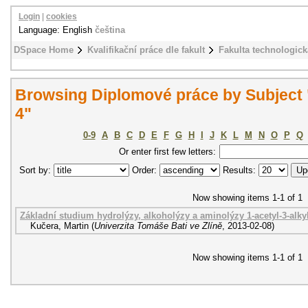
Login
|
cookies
Language: English
čeština
DSpace Home
Kvalifikační práce dle fakult
Fakulta technologick
Browsing Diplomové práce by Subject "
4"
0-9
A
B
C
D
E
F
G
H
I
J
K
L
M
N
O
P
Q
Or enter first few letters:
Sort by:
Order:
Results:
Now showing items 1-1 of 1
Základní studium hydrolýzy, alkoholýzy a aminolýzy 1-acetyl-3-alky
Kučera, Martin
(
Univerzita Tomáše Bati ve Zlíně
,
2013-02-08
)
Now showing items 1-1 of 1