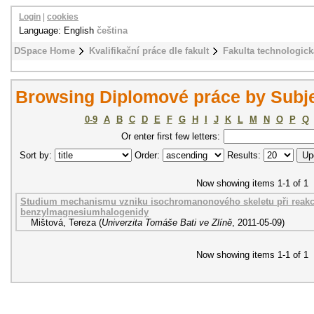
Login
|
cookies
Language: English
čeština
DSpace Home
Kvalifikační práce dle fakult
Fakulta technologick
Browsing Diplomové práce by Subj
0-9
A
B
C
D
E
F
G
H
I
J
K
L
M
N
O
P
Q
Or enter first few letters:
Sort by:
Order:
Results:
Now showing items 1-1 of 1
Studium mechanismu vzniku isochromanonového skeletu při reakci
benzylmagnesiumhalogenidy
Mištová, Tereza
(
Univerzita Tomáše Bati ve Zlíně
,
2011-05-09
)
Now showing items 1-1 of 1