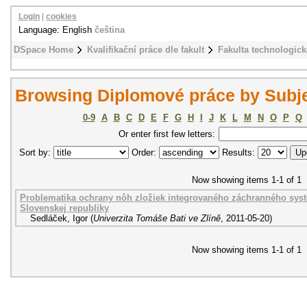
Login
|
cookies
Language: English
čeština
DSpace Home
Kvalifikační práce dle fakult
Fakulta technologick
Browsing Diplomové práce by Subje
0-9
A
B
C
D
E
F
G
H
I
J
K
L
M
N
O
P
Q
Or enter first few letters:
Sort by:
Order:
Results:
Now showing items 1-1 of 1
Problematika ochrany nôh zložiek integrovaného záchranného sys
Slovenskej republiky
Sedláček, Igor
(
Univerzita Tomáše Bati ve Zlíně
,
2011-05-20
)
Now showing items 1-1 of 1