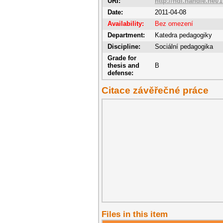
URI:
http://hdl.handle.net/
Date:
2011-04-08
Availability:
Bez omezení
Department:
Katedra pedagogiky
Discipline:
Sociální pedagogika
Grade for
thesis and
B
defense:
Citace závěřečné práce
Files in this item