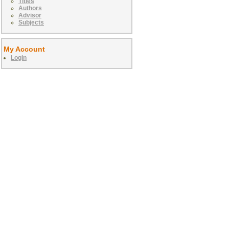
Titles
Authors
Advisor
Subjects
My Account
Login