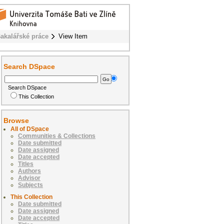
akalářské práce
View Item
Search DSpace
Search DSpace
This Collection
Browse
All of DSpace
Communities & Collections
Date submitted
Date assigned
Date accepted
Titles
Authors
Advisor
Subjects
This Collection
Date submitted
Date assigned
Date accepted