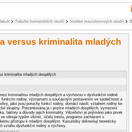
fakult
Fakulta humanitních studií
Institut mezioborových studií
B
a versus kriminalita mladých
us kriminalita mladých dospělých
mezi kriminalitou mladých dospělých a výchovou v dysfunkční rodině.
ě, funkcím rodiny, významem a současným postavením ve společnosti a
livy, jako jsou poruchy funkcí rodiny, domácí násilí, vztahem rodiny ke
ické skupiny. Prezentována je i pozice mladých dospělých, vymezení
ika, faktory a důvody jejich kriminality. Vězeňství je pojímáno jako prvek
e se věnuje typům věznic, účelu trestu, programu zacházení s
kému přístupu k mladým dospělým. Kasuistiky dokreslují teoreticky
ti vztahu dysfunkční rodiny a výchovy.