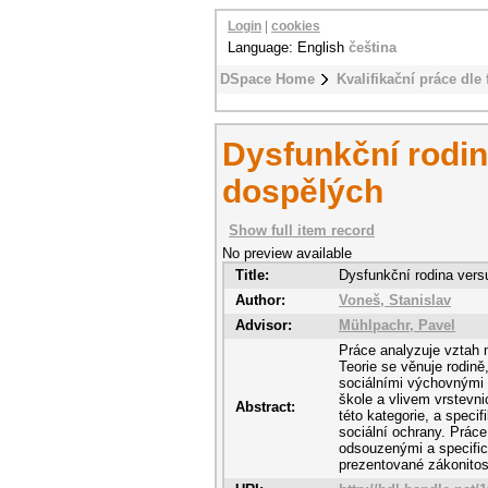
Login
|
cookies
Language: English
čeština
DSpace Home
Kvalifikační práce dle 
Dysfunkční rodin
dospělých
Show full item record
No preview available
Title:
Dysfunkční rodina vers
Author:
Voneš, Stanislav
Advisor:
Mühlpachr, Pavel
Práce analyzuje vztah 
Teorie se věnuje rodin
sociálními výchovnými v
škole a vlivem vrstevn
Abstract:
této kategorie, a specif
sociální ochrany. Prác
odsouzenými a specific
prezentované zákonitos