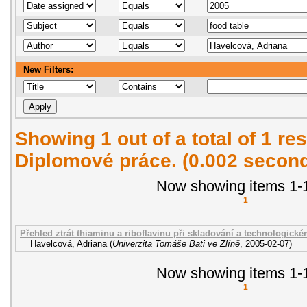
New Filters:
Showing 1 out of a total of 1 res
Diplomové práce. (0.002 secon
Now showing items 1-1
1
Přehled ztrát thiaminu a riboflavinu při skladování a technologick
Havelcová, Adriana
(
Univerzita Tomáše Bati ve Zlíně
,
2005-02-07
)
Now showing items 1-1
1