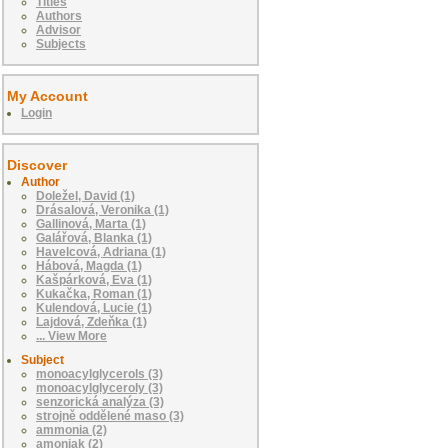
Titles
Authors
Advisor
Subjects
My Account
Login
Discover
Author
Doležel, David (1)
Drásalová, Veronika (1)
Gallinová, Marta (1)
Galářová, Blanka (1)
Havelcová, Adriana (1)
Hábová, Magda (1)
Kašpárková, Eva (1)
Kukačka, Roman (1)
Kulendová, Lucie (1)
Lajdová, Zdeňka (1)
... View More
Subject
monoacylglycerols (3)
monoacylglyceroly (3)
senzorická analýza (3)
strojně oddělené maso (3)
ammonia (2)
amoniak (2)