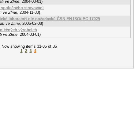
ti ve Zlíně
,
2004-03-01
)
 společného stravování
i ve Zlíně
,
2004-11-30
)
ické laboratoři dle požadavků ČSN EN ISO/IEC 17025
ti ve Zlíně
,
2005-02-08
)
 mléčných výrobcích
i ve Zlíně
,
2004-03-01
)
Now showing items 31-35 of 35
1
2
3
4