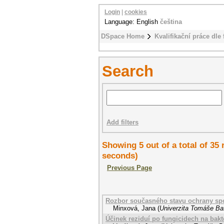
Login
|
cookies
Language: English
čeština
DSpace Home
Kvalifikační práce dle 
Search
Add filters
Showing 5 out of a total of 35 
seconds)
Previous Page
Rozbor současného stavu ochrany spot
Minxová, Jana
(
Univerzita Tomáše Bat
Účinek reziduí po fungicidech na bakt