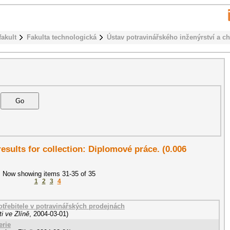
fakult
Fakulta technologická
Ústav potravinářského inženýrství a c
results for collection: Diplomové práce. (0.006
Now showing items 31-35 of 35
1
2
3
4
řebitele v potravinářských prodejnách
i ve Zlíně
,
2004-03-01
)
erie