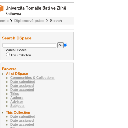
hemie
Diplomové práce
Search
Search DSpace
Search DSpace
This Collection
Browse
All of DSpace
Communities & Collections
Date submitted
Date assigned
Date accepted
Titles
Authors
Advisor
Subjects
This Collection
Date submitted
Date assigned
Date accepted