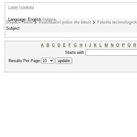
Login
|
cookies
Language: English
čeština
DSpace Home
Kvalifikační práce dle fakult
Fakulta technologick
Subject
A
B
C
D
E
F
G
H
I
J
K
L
M
N
O
P
Q
R
Starts with
Results Per Page: