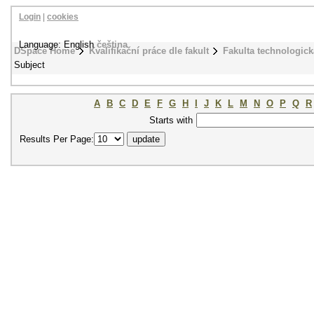
Login
|
cookies
Language: English
čeština
DSpace Home
Kvalifikační práce dle fakult
Fakulta technologick
Subject
A
B
C
D
E
F
G
H
I
J
K
L
M
N
O
P
Q
R
Starts with
Results Per Page: