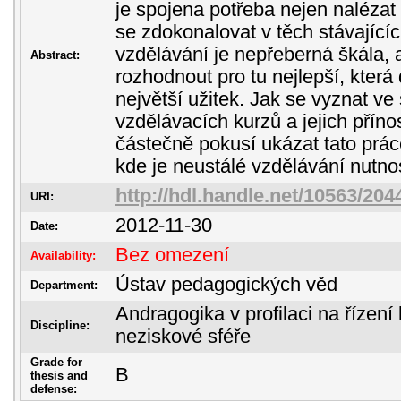
je spojena potřeba nejen nalézat
se zdokonalovat v těch stávající
vzdělávání je nepřeberná škála, a
Abstract:
rozhodnout pro tu nejlepší, kter
největší užitek. Jak se vyznat ve
vzdělávacích kurzů a jejich příno
částečně pokusí ukázat tato práce
kde je neustálé vzdělávání nutn
http://hdl.handle.net/10563/204
URI:
2012-11-30
Date:
Bez omezení
Availability:
Ústav pedagogických věd
Department:
Andragogika v profilaci na řízení 
Discipline:
neziskové sféře
Grade for
B
thesis and
defense: