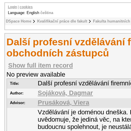
Login
|
cookies
Language: English
čeština
DSpace Home
Kvalifikační práce dle fakult
Fakulta humanitních 
Další profesní vzdělávání 
obchodních zástupců
Show full item record
No preview available
Další profesní vzdělávání firem
Title:
Sojáková, Dagmar
Author:
Prusáková, Viera
Advisor:
Vzdělávání je doménou dneška. K
uvědomuje, že jediná věc, na kt
budoucnu spolehnout, je neustál